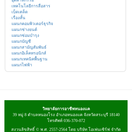
เทคโนโลยีการสื่อสาร
เบ็ดเตล็ด
เรื่องสั้น
แผนกคอมพิวเตอร์ธุรกิจ
แผนกช่างยนต์
แผนกซ่อมบำรุง
แผนกบัญชี
แผนกสามัญสัมพันธ์
แผนกอิเล็คทรอนิกส์
แผนกเทคนิคพื้นฐาน
แผนกไฟฟ้า
วิทยาลัยการอาชีพหนองแค
39 หมู่ 8 ตำบลหนองโรง อำเภอหนองแค จังหวัดสระบุรี 18140
โทรศัพท์ 036-370-072
สงวนลิขสิทธิ์ © พ.ศ. 2557-2564 โดย บริษัท โอเพ่นเซิร์ฟ จำกัด