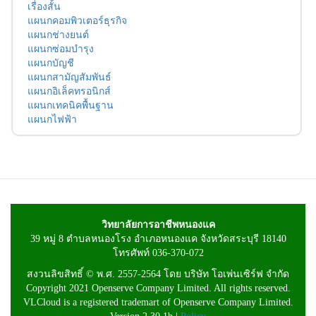
เรื่องสั้น
แผนกคอมพิวเตอร์ธุรกิจ
แผนกช่างยนต์
แผนกซ่อมบำรุง
แผนกบัญชี
แผนกสามัญสัมพันธ์
แผนกอิเล็คทรอนิกส์
แผนกเทคนิคพื้นฐาน
แผนกไฟฟ้า
วิทยาลัยการอาชีพหนองแค
39 หมู่ 8 ตำบลหนองโรง อำเภอหนองแค จังหวัดสระบุรี 18140
โทรศัพท์ 036-370-072
สงวนลิขสิทธิ์ © พ.ศ. 2557-2564 โดย บริษัท โอเพ่นเซิร์ฟ จำกัด
Copyright 2021 Openserve Company Limited. All rights reserved.
VLCloud is a registered trademart of Openserve Company Limited.