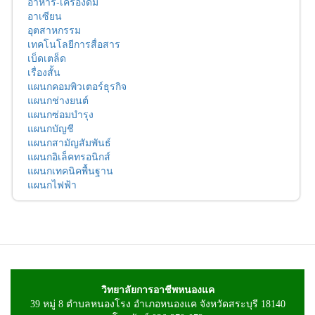
อาหาร-เครื่องดื่ม
อาเซียน
อุตสาหกรรม
เทคโนโลยีการสื่อสาร
เบ็ดเตล็ด
เรื่องสั้น
แผนกคอมพิวเตอร์ธุรกิจ
แผนกช่างยนต์
แผนกซ่อมบำรุง
แผนกบัญชี
แผนกสามัญสัมพันธ์
แผนกอิเล็คทรอนิกส์
แผนกเทคนิคพื้นฐาน
แผนกไฟฟ้า
วิทยาลัยการอาชีพหนองแค
39 หมู่ 8 ตำบลหนองโรง อำเภอหนองแค จังหวัดสระบุรี 18140