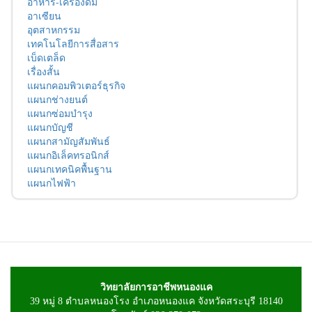
อาหาร-เครื่องดื่ม
อาเซียน
อุตสาหกรรม
เทคโนโลยีการสื่อสาร
เบ็ดเตล็ด
เรื่องสั้น
แผนกคอมพิวเตอร์ธุรกิจ
แผนกช่างยนต์
แผนกซ่อมบำรุง
แผนกบัญชี
แผนกสามัญสัมพันธ์
แผนกอิเล็คทรอนิกส์
แผนกเทคนิคพื้นฐาน
แผนกไฟฟ้า
วิทยาลัยการอาชีพหนองแค
39 หมู่ 8 ตำบลหนองโรง อำเภอหนองแค จังหวัดสระบุรี 18140