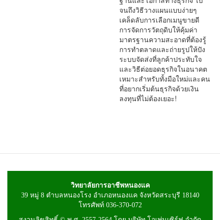
ฐานและโอกาสทางธุรกิจ ไป
จนถึงวิธีวางแผนแบบง่ายๆ
เคล็ดลับการเลือกเมนูขายดี
การจัดการวัตถุดิบให้คุ้มค่า
มาตรฐานความสะอาดที่ต้องรู้
การทำตลาดและถ่ายรูปให้ปัง
ระบบจัดส่งที่ลูกค้าประทับใจ
และวิธีต่อยอดธุรกิจในอนาคต
เหมาะสำหรับทั้งมือใหม่และคน
ที่อยากเริ่มต้นธุรกิจด้วยเงิน
ลงทุนที่ไม่ต้องเยอะ!
วิทยาลัยการอาชีพหนองแค
39 หมู่ 8 ตำบลหนองโรง อำเภอหนองแค จังหวัดสระบุรี 18140
โทรศัพท์ 036-370-072
สงวนลิขสิทธิ์ © พ.ศ. 2557-2564 โดย บริษัท โอเพ่นเซิร์ฟ จำกัด