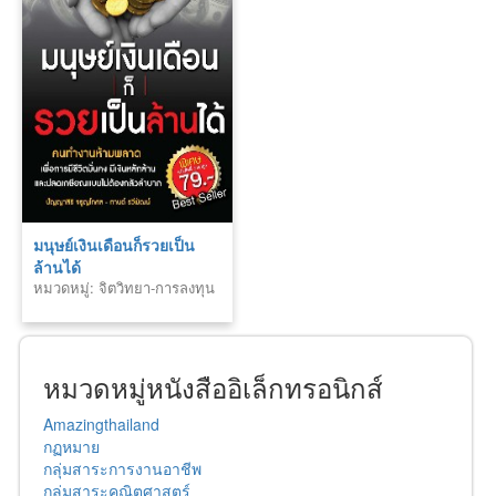
มนุษย์เงินเดือนก็รวยเป็น
ล้านได้
หมวดหมู่: จิตวิทยา-การลงทุน
หมวดหมู่หนังสืออิเล็กทรอนิกส์
Amazingthailand
กฏหมาย
กลุ่มสาระการงานอาชีพ
กลุ่มสาระคณิตศาสตร์