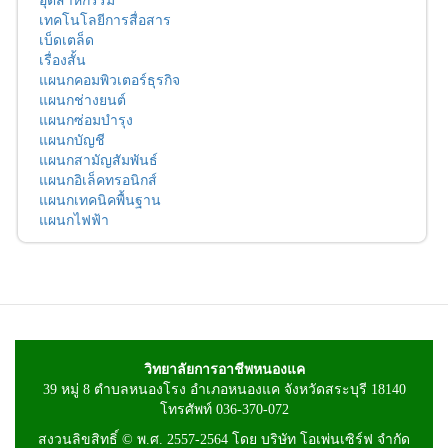
เทคโนโลยีการสื่อสาร
เบ็ดเตล็ด
เรื่องสั้น
แผนกคอมพิวเตอร์ธุรกิจ
แผนกช่างยนต์
แผนกซ่อมบำรุง
แผนกบัญชี
แผนกสามัญสัมพันธ์
แผนกอิเล็คทรอนิกส์
แผนกเทคนิคพื้นฐาน
แผนกไฟฟ้า
วิทยาลัยการอาชีพหนองแค
39 หมู่ 8 ตำบลหนองโรง อำเภอหนองแค จังหวัดสระบุรี 18140
โทรศัพท์ 036-370-072
สงวนลิขสิทธิ์ © พ.ศ. 2557-2564 โดย บริษัท โอเพ่นเซิร์ฟ จำกัด