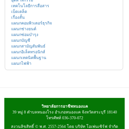
เทคโนโลยีการสื่อสาร
เบ็ดเตล็ด
เรื่องสั้น
แผนกคอมพิวเตอร์ธุรกิจ
แผนกช่างยนต์
แผนกซ่อมบำรุง
แผนกบัญชี
แผนกสามัญสัมพันธ์
แผนกอิเล็คทรอนิกส์
แผนกเทคนิคพื้นฐาน
แผนกไฟฟ้า
วิทยาลัยการอาชีพหนองแค
39 หมู่ 8 ตำบลหนองโรง อำเภอหนองแค จังหวัดสระบุรี 18140
โทรศัพท์ 036-370-072
สงวนลิขสิทธิ์ © พ.ศ. 2557-2564 โดย บริษัท โอเพ่นเซิร์ฟ จำกัด