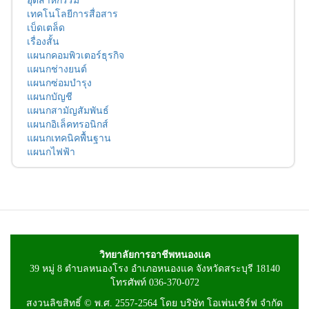
เทคโนโลยีการสื่อสาร
เบ็ดเตล็ด
เรื่องสั้น
แผนกคอมพิวเตอร์ธุรกิจ
แผนกช่างยนต์
แผนกซ่อมบำรุง
แผนกบัญชี
แผนกสามัญสัมพันธ์
แผนกอิเล็คทรอนิกส์
แผนกเทคนิคพื้นฐาน
แผนกไฟฟ้า
วิทยาลัยการอาชีพหนองแค
39 หมู่ 8 ตำบลหนองโรง อำเภอหนองแค จังหวัดสระบุรี 18140
โทรศัพท์ 036-370-072
สงวนลิขสิทธิ์ © พ.ศ. 2557-2564 โดย บริษัท โอเพ่นเซิร์ฟ จำกัด